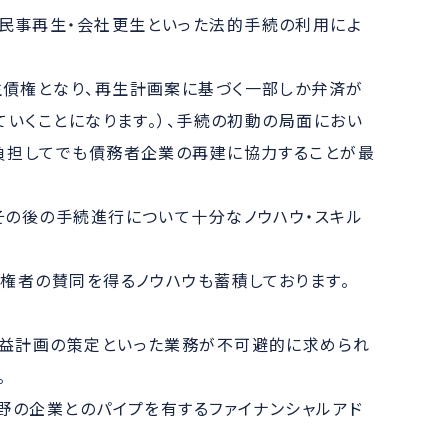
民事再生・会社更生といった法的手続の利用によ
生債権となり、再生計画案に基づく一部しか弁済が
いくことになります。）、手続の初動の局面におい
負担してでも債務者企業の再建に協力することが最
その後の手続進行について十分なノウハウ・スキル
権者の賛同を得るノウハウも蓄積しております。
損益計画の策定といった業務が不可避的に求められ
。
野の企業とのパイプを有するファイナンシャルアド