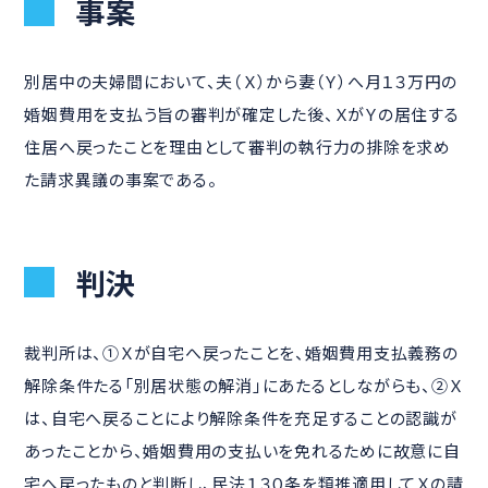
事案
別居中の夫婦間において、夫（Ｘ）から妻（Ｙ）へ月１３万円の
婚姻費用を支払う旨の審判が確定した後、ＸがＹの居住する
住居へ戻ったことを理由として審判の執行力の排除を求め
た請求異議の事案である。
判決
裁判所は、①Ｘが自宅へ戻ったことを、婚姻費用支払義務の
解除条件たる「別居状態の解消」にあたるとしながらも、②Ｘ
は、自宅へ戻ることにより解除条件を充足することの認識が
あったことから、婚姻費用の支払いを免れるために故意に自
宅へ戻ったものと判断し、民法１３０条を類推適用してＸの請