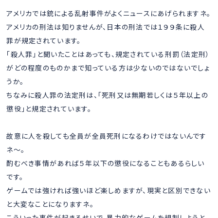
アメリカでは銃による乱射事件がよくニュースにあげられますネ。
アメリカの刑法は知りませんが、日本の刑法では１９９条に殺人
罪が規定されています。
「殺人罪」と聞いたことはあっても、規定されている刑罰（法定刑）
がどの程度のものかまで知っている方は少ないのではないでしょ
うか。
ちなみに殺人罪の法定刑は、「死刑又は無期若しくは５年以上の
懲役」と規定されています。
故意に人を殺しても全員が全員死刑になるわけではないんです
ネ～。
酌むべき事情があれば５年以下の懲役になることもあるらしい
です。
ゲームでは強ければ強いほど楽しめますが、現実と区別できない
と大変なことになりますネ。
こういった事件が起きるせいで、暴力的なゲームを規制しようと