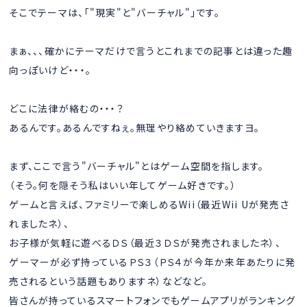
そこでテーマは、「"現実"と"バーチャル"」です。
まぁ、、、確かにテーマだけで言うとこれまでの記事とは違った趣
向っぽいけど・・・。
どこに法律が絡むの・・・？
あるんです。あるんですねぇ。無理やり絡めていきますヨ。
まず、ここで言う"バーチャル"とはゲーム空間を指します。
（そう。何を隠そう私はいい年してゲーム好きです。）
ゲームと言えば、ファミリーで楽しめるWii（最近Wii Uが発売さ
れましたネ）、
お子様が気軽に遊べるＤＳ（最近３ＤＳが発売されましたネ）、
ゲーマーが必ず持っているＰＳ３（ＰＳ４が今年か来年あたりに発
売されるという話題もありますネ）などなど。
皆さんが持っているスマートフォンでもゲームアプリがランキング