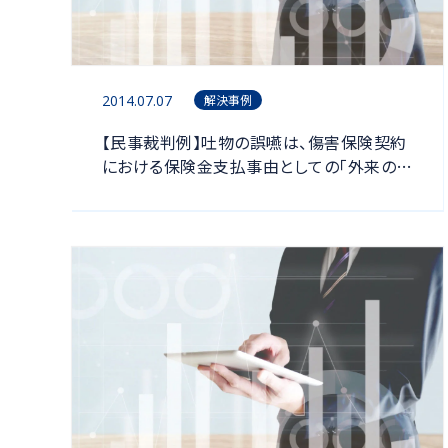
2014.07.07
解決事例
【民事裁判例】吐物の誤嚥は、傷害保険契約
における保険金支払事由としての「外来の事
故」に該当すると判断した裁判例（最高裁平
成２５年４月１６日判決）