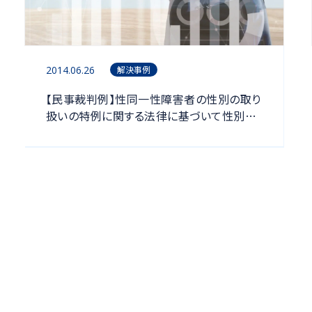
2014.06.26
解決事例
【民事裁判例】性同一性障害者の性別の取り
扱いの特例に関する法律に基づいて性別の
取り扱いを男性に変更した者の妻が、婚姻後
に、第三者からの精子提供により出産した子
について、父の欄を空欄とされた戸籍の訂正
許可申立てが認められなかった事例（東京
高裁平成２４年１２月２６日決定）