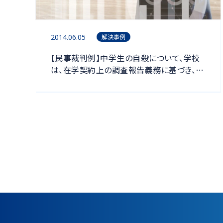
2014.06.05
解決事例
【民事裁判例】中学生の自殺について、学校
は、在学契約上の調査報告義務に基づき、全
校生徒に対し自殺の事実を知らせたうえで
その原因について聞き取り調査をして、保護
者である原告らに対しその結果を報告すべ
きであったのに、その義務の履行を怠ったと
して、学校法人に対する損害賠償請求が一
部認められた事例（高知地裁平成２４年６月
５日判決）