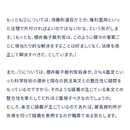
もっとも②については、信義則違反だとか、権利濫用といっ
た法理で片付ければよいのではないかな、という気がしま
す。（もっとも、櫻井龍子裁判官は、このように個々の事案ご
とに場当たり的な解決をすることは好ましくなく、法律を改
正して解決すべきだ、としています。）
また、①については、櫻井龍子裁判官自身が、ＤＮＡ鑑定とい
った科学技術の進歩と現在の民法条文との整合性に疑問を
もっているのですから、そのような疑義の生じている条文との
整合性を果たしてどれほど重視すべきなのでしょうか。
むしろ、条文に疑義が生じているのであれば、最高裁判所が
先導を切って疑義を表明するのが職責である気もします。