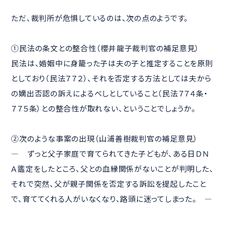
ただ、裁判所が危惧しているのは、次の点のようです。
①民法の条文との整合性（櫻井龍子裁判官の補足意見）
民法は、婚姻中に身籠った子は夫の子と推定することを原則
としており（民法７７２）、それを否定する方法としては夫から
の嫡出否認の訴えによるべしとしていること（民法７７４条・
７７５条）との整合性が取れない、ということでしょうか。
②次のような事案の出現（山浦善樹裁判官の補足意見）
― ずっと父子家庭で育てられてきた子どもが、ある日ＤＮ
Ａ鑑定をしたところ、父との血縁関係がないことが判明した、
それで突然、父が親子関係を否定する訴訟を提起したこと
で、育ててくれる人がいなくなり、路頭に迷ってしまった。 ―